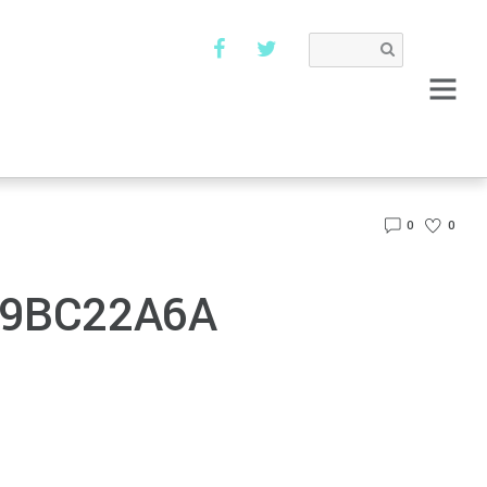
0
0
69BC22A6A