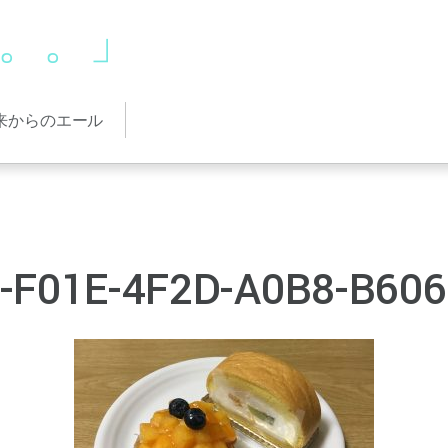
。。。」
来からのエール
-F01E-4F2D-A0B8-B60