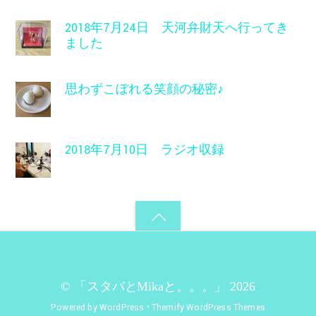
2018年7月24日 天河弁財天へ行ってき
ました
思わずこぼれる笑顔の秘密♪
2018年7月10日 ラジオ収録
©
「スタバとMikaと。。。」
2026
Powered by
WordPress
•
Themify WordPress Themes