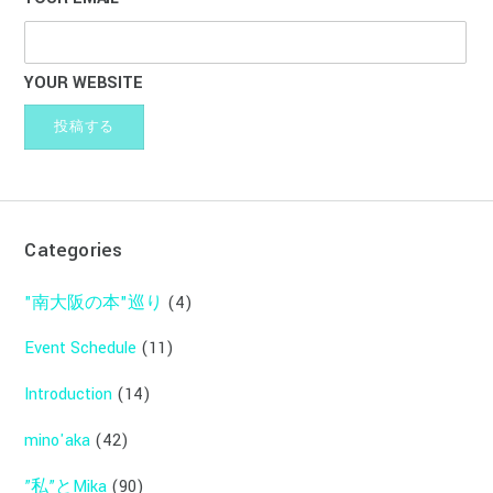
YOUR WEBSITE
Categories
"南大阪の本"巡り
(4)
Event Schedule
(11)
Introduction
(14)
mino'aka
(42)
”私”とMika
(90)