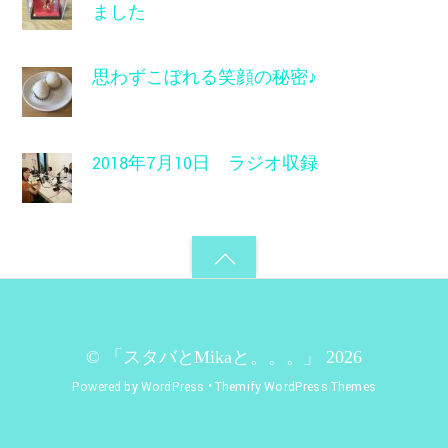
ました
思わずこぼれる笑顔の秘密♪
2018年7月10日 ラジオ収録
©
「スタバとMikaと。。。」
2026
Powered by
WordPress
•
Themify WordPress Themes