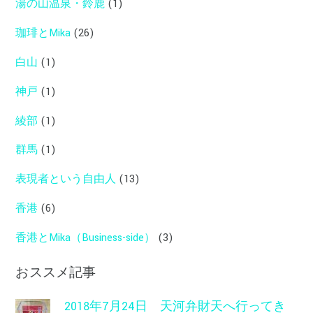
湯の山温泉・鈴鹿
(1)
珈琲とMika
(26)
白山
(1)
神戸
(1)
綾部
(1)
群馬
(1)
表現者という自由人
(13)
香港
(6)
香港とMika（Business-side）
(3)
おススメ記事
2018年7月24日 天河弁財天へ行ってき