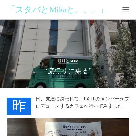
「スタバとMikaと。。。」
0
0
MIKA
2017年8月30日
珈琲とMIKA
“流行りに乗る”
昨
日、友達に誘われて、EXILEのメンバーがプ
ロデュースするカフェへ行ってみました