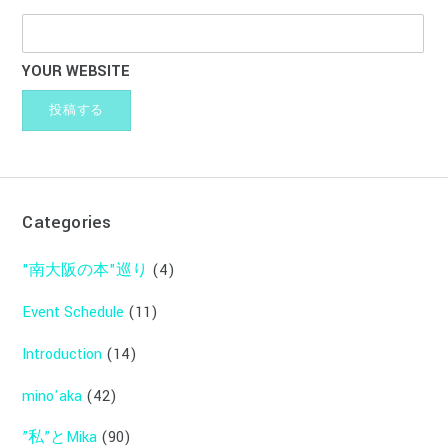
YOUR WEBSITE
Categories
"南大阪の本"巡り
(4)
Event Schedule
(11)
Introduction
(14)
mino'aka
(42)
”私”とMika
(90)