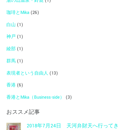
湯の山温泉・鈴鹿
(1)
珈琲とMika
(26)
白山
(1)
神戸
(1)
綾部
(1)
群馬
(1)
表現者という自由人
(13)
香港
(6)
香港とMika（Business-side）
(3)
おススメ記事
2018年7月24日 天河弁財天へ行ってき