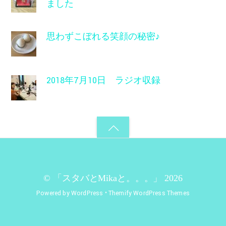
ました
思わずこぼれる笑顔の秘密♪
2018年7月10日 ラジオ収録
©
「スタバとMikaと。。。」
2026
Powered by
WordPress
•
Themify WordPress Themes