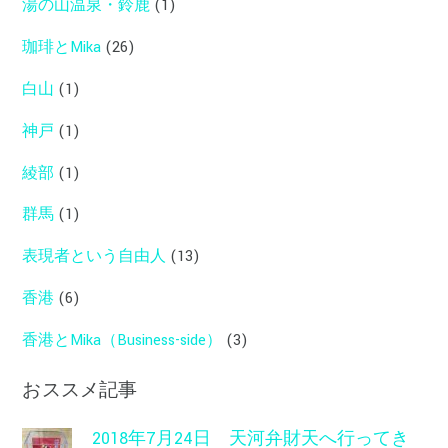
湯の山温泉・鈴鹿
(1)
珈琲とMika
(26)
白山
(1)
神戸
(1)
綾部
(1)
群馬
(1)
表現者という自由人
(13)
香港
(6)
香港とMika（Business-side）
(3)
おススメ記事
2018年7月24日 天河弁財天へ行ってき