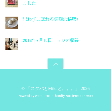
ました
思わずこぼれる笑顔の秘密♪
2018年7月10日 ラジオ収録
©
「スタバとMikaと。。。」
2026
Powered by
WordPress
•
Themify WordPress Themes