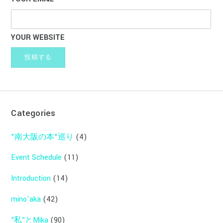
YOUR WEBSITE
Categories
"南大阪の本"巡り
(4)
Event Schedule
(11)
Introduction
(14)
mino'aka
(42)
”私”とMika
(90)