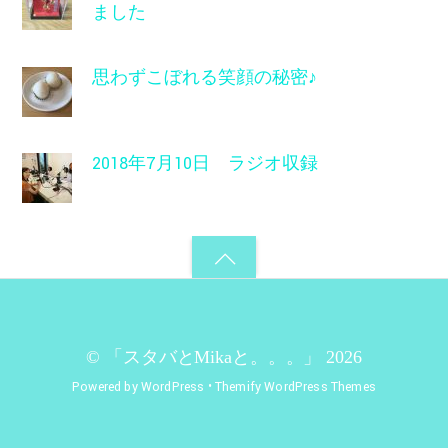
ました
思わずこぼれる笑顔の秘密♪
2018年7月10日 ラジオ収録
©
「スタバとMikaと。。。」
2026
Powered by
WordPress
•
Themify WordPress Themes