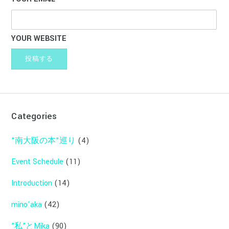
YOUR WEBSITE
Categories
"南大阪の本"巡り
(4)
Event Schedule
(11)
Introduction
(14)
mino'aka
(42)
”私”とMika
(90)