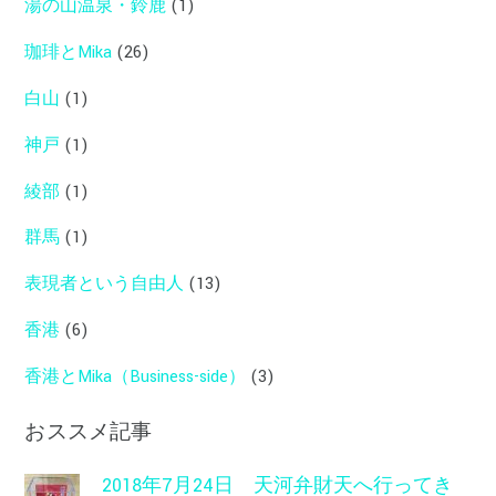
湯の山温泉・鈴鹿
(1)
珈琲とMika
(26)
白山
(1)
神戸
(1)
綾部
(1)
群馬
(1)
表現者という自由人
(13)
香港
(6)
香港とMika（Business-side）
(3)
おススメ記事
2018年7月24日 天河弁財天へ行ってき