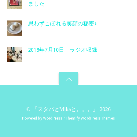
ました
思わずこぼれる笑顔の秘密♪
2018年7月10日 ラジオ収録
©
「スタバとMikaと。。。」
2026
Powered by
WordPress
•
Themify WordPress Themes