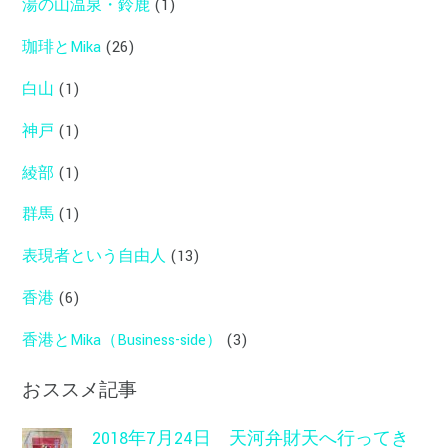
湯の山温泉・鈴鹿
(1)
珈琲とMika
(26)
白山
(1)
神戸
(1)
綾部
(1)
群馬
(1)
表現者という自由人
(13)
香港
(6)
香港とMika（Business-side）
(3)
おススメ記事
2018年7月24日 天河弁財天へ行ってき