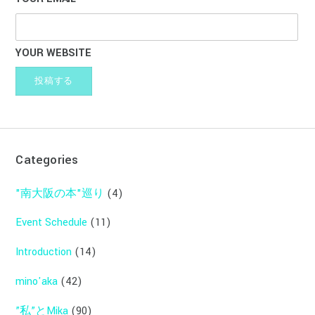
YOUR WEBSITE
Categories
"南大阪の本"巡り
(4)
Event Schedule
(11)
Introduction
(14)
mino'aka
(42)
”私”とMika
(90)