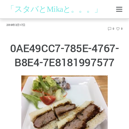
「スタバとMikaと。。。」
2018年3月17日
0
0
0AE49CC7-785E-4767-
B8E4-7E8181997577