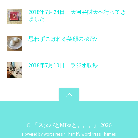
2018年7月24日 天河弁財天へ行ってき
ました
思わずこぼれる笑顔の秘密♪
2018年7月10日 ラジオ収録
©
「スタバとMikaと。。。」
2026
Powered by
WordPress
•
Themify WordPress Themes